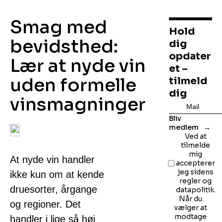
Smag med
Hold
bevidsthed:
dig
opdater
Lær at nyde vin
et –
uden formelle
tilmeld
dig
vinsmagninger
Bliv
medlem
Ved at
tilmelde
mig
At nyde vin handler
accepterer
jeg sidens
ikke kun om at kende
regler og
druesorter, årgange
datapolitik.
Når du
og regioner. Det
vælger at
modtage
handler i lige så høj