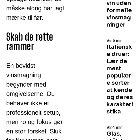
vin uden
måske aldrig har lagt
formelle
mærke til før.
vinsmag
ninger
Skab de rette
Vin
5 min
rammer
Italiensk
e druer:
Lær de
En bevidst
mest
vinsmagning
populær
e sorter
begynder med
at kende
omgivelserne. Du
og deres
behøver ikke et
karakteri
stika
professionelt setup,
men ro og fokus gør
Vin
4 min
en stor forskel. Sluk
Glas,