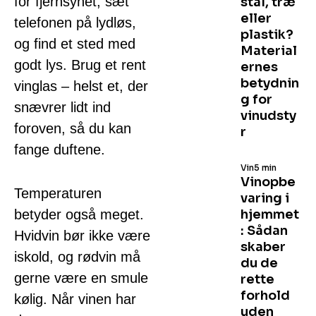
for fjernsynet, sæt
stål, træ
eller
telefonen på lydløs,
plastik?
og find et sted med
Material
godt lys. Brug et rent
ernes
betydnin
vinglas – helst et, der
g for
snævrer lidt ind
vinudsty
foroven, så du kan
r
fange duftene.
Vin
5 min
Vinopbe
Temperaturen
varing i
betyder også meget.
hjemmet
: Sådan
Hvidvin bør ikke være
skaber
iskold, og rødvin må
du de
gerne være en smule
rette
forhold
kølig. Når vinen har
uden