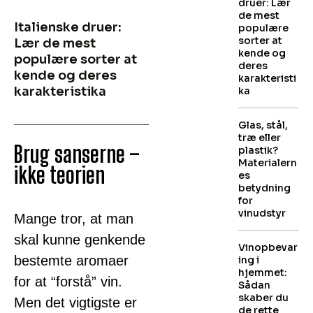
druer: Lær
de mest
Italienske druer:
populære
sorter at
Lær de mest
kende og
populære sorter at
deres
kende og deres
karakteristi
karakteristika
ka
Glas, stål,
træ eller
Brug sanserne –
plastik?
Materialern
ikke teorien
es
betydning
for
vinudstyr
Mange tror, at man
skal kunne genkende
Vinopbevar
bestemte aromaer
ing i
hjemmet:
for at “forstå” vin.
Sådan
skaber du
Men det vigtigste er
de rette