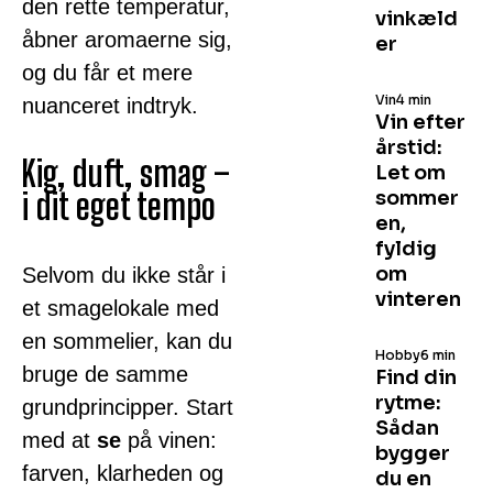
den rette temperatur,
vinkæld
åbner aromaerne sig,
er
og du får et mere
Vin
4 min
nuanceret indtryk.
Vin efter
årstid:
Kig, duft, smag –
Let om
i dit eget tempo
sommer
en,
fyldig
om
Selvom du ikke står i
vinteren
et smagelokale med
en sommelier, kan du
Hobby
6 min
bruge de samme
Find din
rytme:
grundprincipper. Start
Sådan
med at
se
på vinen:
bygger
farven, klarheden og
du en