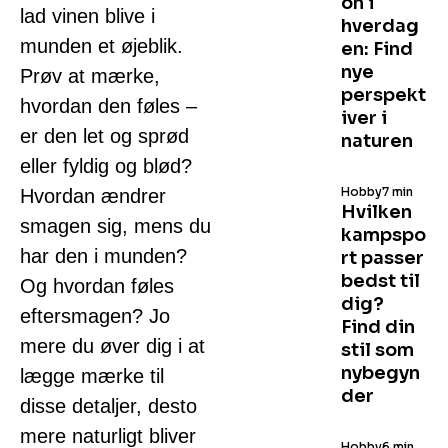
on i
lad vinen blive i
hverdag
munden et øjeblik.
en: Find
nye
Prøv at mærke,
perspekt
hvordan den føles –
iver i
er den let og sprød
naturen
eller fyldig og blød?
Hobby
7 min
Hvordan ændrer
Hvilken
smagen sig, mens du
kampspo
har den i munden?
rt passer
bedst til
Og hvordan føles
dig?
eftersmagen? Jo
Find din
mere du øver dig i at
stil som
nybegyn
lægge mærke til
der
disse detaljer, desto
mere naturligt bliver
Hobby
6 min