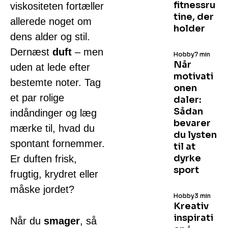
fitnessru
viskositeten fortæller
tine, der
allerede noget om
holder
dens alder og stil.
Dernæst
duft
– men
Hobby
7 min
Når
uden at lede efter
motivati
bestemte noter. Tag
onen
et par rolige
daler:
Sådan
indåndinger og læg
bevarer
mærke til, hvad du
du lysten
spontant fornemmer.
til at
dyrke
Er duften frisk,
sport
frugtig, krydret eller
måske jordet?
Hobby
3 min
Kreativ
inspirati
Når du
smager
, så