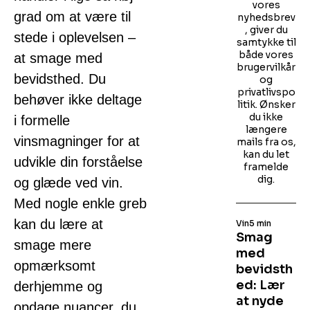
vores
grad om at være til
nyhedsbrev
, giver du
stede i oplevelsen –
samtykke til
både vores
at smage med
brugervilkår
bevidsthed. Du
og
privatlivspo
behøver ikke deltage
litik. Ønsker
du ikke
i formelle
længere
vinsmagninger for at
mails fra os,
kan du let
udvikle din forståelse
framelde
dig.
og glæde ved vin.
Med nogle enkle greb
kan du lære at
Vin
5 min
Smag
smage mere
med
opmærksomt
bevidsth
ed: Lær
derhjemme og
at nyde
opdage nuancer, du