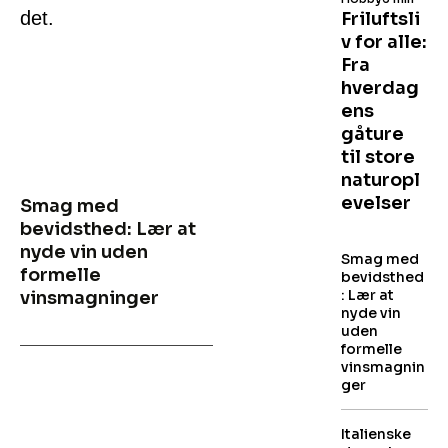
det.
Friluftsli
v for alle:
Fra
hverdag
ens
gåture
til store
naturopl
evelser
Smag med
bevidsthed: Lær at
nyde vin uden
Smag med
formelle
bevidsthed
: Lær at
vinsmagninger
nyde vin
uden
formelle
vinsmagnin
ger
Italienske