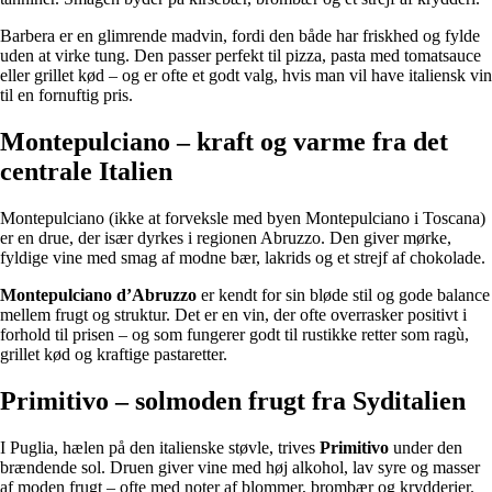
Barbera er en glimrende madvin, fordi den både har friskhed og fylde
uden at virke tung. Den passer perfekt til pizza, pasta med tomatsauce
eller grillet kød – og er ofte et godt valg, hvis man vil have italiensk vin
til en fornuftig pris.
Montepulciano – kraft og varme fra det
centrale Italien
Montepulciano (ikke at forveksle med byen Montepulciano i Toscana)
er en drue, der især dyrkes i regionen Abruzzo. Den giver mørke,
fyldige vine med smag af modne bær, lakrids og et strejf af chokolade.
Montepulciano d’Abruzzo
er kendt for sin bløde stil og gode balance
mellem frugt og struktur. Det er en vin, der ofte overrasker positivt i
forhold til prisen – og som fungerer godt til rustikke retter som ragù,
grillet kød og kraftige pastaretter.
Primitivo – solmoden frugt fra Syditalien
I Puglia, hælen på den italienske støvle, trives
Primitivo
under den
brændende sol. Druen giver vine med høj alkohol, lav syre og masser
af moden frugt – ofte med noter af blommer, brombær og krydderier.