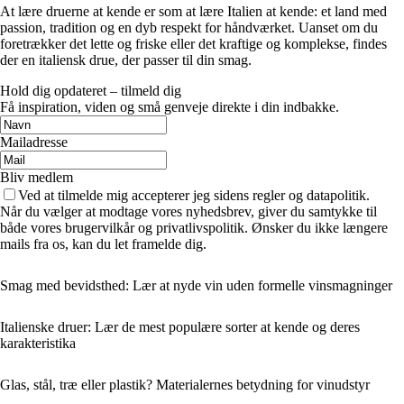
At lære druerne at kende er som at lære Italien at kende: et land med
passion, tradition og en dyb respekt for håndværket. Uanset om du
foretrækker det lette og friske eller det kraftige og komplekse, findes
der en italiensk drue, der passer til din smag.
Hold dig opdateret – tilmeld dig
Få inspiration, viden og små genveje direkte i din indbakke.
Mailadresse
Bliv medlem
Ved at tilmelde mig accepterer jeg sidens regler og datapolitik.
Når du vælger at modtage vores nyhedsbrev, giver du samtykke til
både vores brugervilkår og privatlivspolitik. Ønsker du ikke længere
mails fra os, kan du let framelde dig.
Smag med bevidsthed: Lær at nyde vin uden formelle vinsmagninger
Italienske druer: Lær de mest populære sorter at kende og deres
karakteristika
Glas, stål, træ eller plastik? Materialernes betydning for vinudstyr