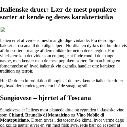
Italienske druer: Lær de mest populære
sorter at kende og deres karakteristika
Italien er et af verdens mest mangfoldige vinlande. Fra de solrige
bakker i Toscana til de kølige alper i Norditalien dyrkes der hundredvis
af druesorter – mange af dem unikke for netop deres region. For
vinelskere kan det virke som en jungle at finde rundt i de mange
navne, men kender man de mest populære sorter, får man hurtigt en
fornemmelse af, hvad italiensk vin egentlig handler om: karakter,
tradition og terroir.
Her får du en introduktion til nogle af de mest kendte italienske druer –
og hvad der kendetegner dem i både smag og stil.
Sangiovese – hjertet af Toscana
Sangiovese er Italiens mest plantede drue og rygraden i klassiske vine
som
Chianti
,
Brunello di Montalcino
og
Vino Nobile di
Montepulciano
. Druen trives i det toscanske klima, hvor varme dage
og kølige nætter giver en vin med frisk syre, røde bær og et strejf af