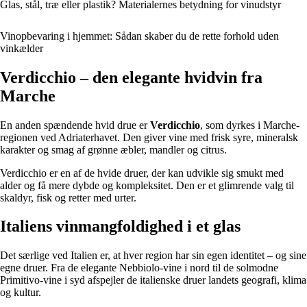
Glas, stål, træ eller plastik? Materialernes betydning for vinudstyr
Vinopbevaring i hjemmet: Sådan skaber du de rette forhold uden
vinkælder
Verdicchio – den elegante hvidvin fra
Marche
En anden spændende hvid drue er
Verdicchio
, som dyrkes i Marche-
regionen ved Adriaterhavet. Den giver vine med frisk syre, mineralsk
karakter og smag af grønne æbler, mandler og citrus.
Verdicchio er en af de hvide druer, der kan udvikle sig smukt med
alder og få mere dybde og kompleksitet. Den er et glimrende valg til
skaldyr, fisk og retter med urter.
Italiens vinmangfoldighed i et glas
Det særlige ved Italien er, at hver region har sin egen identitet – og sine
egne druer. Fra de elegante Nebbiolo-vine i nord til de solmodne
Primitivo-vine i syd afspejler de italienske druer landets geografi, klima
og kultur.