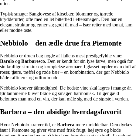
urter.
Typisk smager Sangiovese af kirsebær, blommer og tørrede
krydderurter, ofte med en let bitterhed i eftersmagen. Den har en
elegant struktur og egner sig godt til mad – især retter med tomat, lam
eller modne oste.
Nebbiolo – den ædle drue fra Piemonte
Nebbiolo er druen bag nogle af Italiens mest prestigefyldte vine:
Barolo
og
Barbaresco
. Den er kendt for sin lyse farve, men også for
sin kraftige struktur og komplekse aromaer. I glasset møder man duft af
roser, tjære, trøffel og røde bær – en kombination, der gør Nebbiolo
både raffineret og udfordrende.
Nebbiolo kræver tålmodighed. De bedste vine skal lagres i mange år,
før tanninerne bliver bløde og smagen harmonisk. Til gengæld
belønnes man med en vin, der kan måle sig med de største i verden.
Barbera – den alsidige hverdagsfavorit
Hvor Nebbiolo kræver tid, er
Barbera
mere umiddelbar. Den dyrkes
især i Piemonte og giver vine med frisk frugt, høj syre og bløde
tanniner. Smagen byder på kirsebær, brombær og et strejf af krydderi.