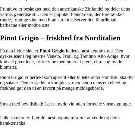
Primitivo er beslægtet med den amerikanske Zinfandel og deler dens
varme, generøse stil. Den er populær blandt dem, der foretrækker
runde, frugtige vine med blød struktur. Server den til grillmad,
barbecue eller modne oste.
Pinot Grigio – friskhed fra Norditalien
På den hvide side er
Pinot Grigio
Italiens mest kendte drue. Den
dyrkes især i regionerne Veneto, Friuli og Trentino-Alto Adige, hvor
klimaet giver lette, friske vine med noter af pære, citrus og hvide
blomster.
Pinot Grigio er perfekt som aperitif eller til lette retter som fisk, skaldyr
og salater. Den er sjældent kompleks, men netop dens enkelhed og
friskhed gør den til en favorit på mange middagsborde.
Smag med bevidsthed: Lær at nyde vin uden formelle vinsmagninger
Italienske druer: Lær de mest populære sorter at kende og deres
karakteristika