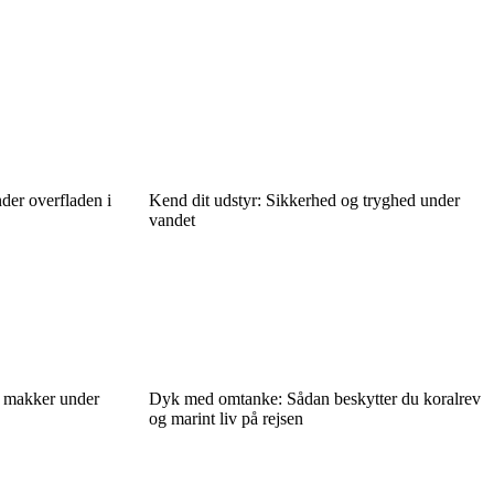
der overfladen i
Kend dit udstyr: Sikkerhed og tryghed under
vandet
e makker under
Dyk med omtanke: Sådan beskytter du koralrev
og marint liv på rejsen