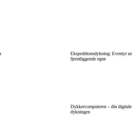
n
Ekspeditionsdykning: Eventyr un
fjerntliggende egne
Dykkercomputeren – din digital
dykningen