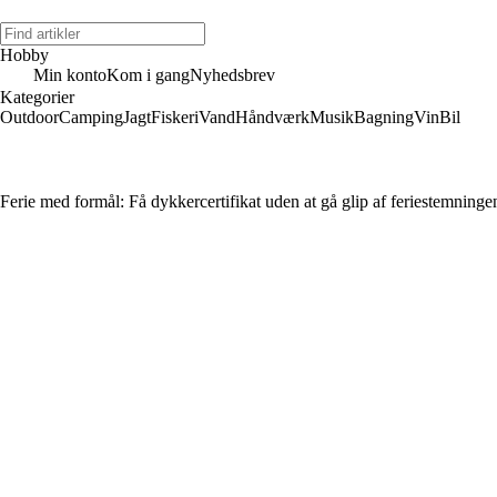
Hobby
Min konto
Kom i gang
Nyhedsbrev
Kategorier
Outdoor
Camping
Jagt
Fiskeri
Vand
Håndværk
Musik
Bagning
Vin
Bil
Ferie med formål: Få dykkercertifikat uden at gå glip af feriestemninge