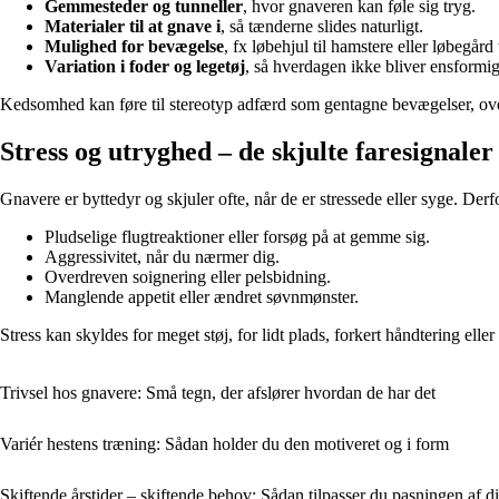
Gemmesteder og tunneller
, hvor gnaveren kan føle sig tryg.
Materialer til at gnave i
, så tænderne slides naturligt.
Mulighed for bevægelse
, fx løbehjul til hamstere eller løbegård 
Variation i foder og legetøj
, så hverdagen ikke bliver ensformig
Kedsomhed kan føre til stereotyp adfærd som gentagne bevægelser, over
Stress og utryghed – de skjulte faresignaler
Gnavere er byttedyr og skjuler ofte, når de er stressede eller syge. Der
Pludselige flugtreaktioner eller forsøg på at gemme sig.
Aggressivitet, når du nærmer dig.
Overdreven soignering eller pelsbidning.
Manglende appetit eller ændret søvnmønster.
Stress kan skyldes for meget støj, for lidt plads, forkert håndtering elle
Trivsel hos gnavere: Små tegn, der afslører hvordan de har det
Variér hestens træning: Sådan holder du den motiveret og i form
Skiftende årstider – skiftende behov: Sådan tilpasser du pasningen af d