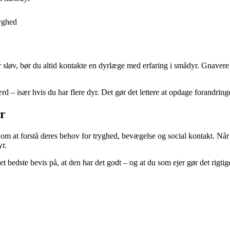
ryghed
r sløv, bør du altid kontakte en dyrlæge med erfaring i smådyr. Gnavere 
d – især hvis du har flere dyr. Det gør det lettere at opdage forandringer
yr
m at forstå deres behov for tryghed, bevægelse og social kontakt. Når 
yr.
det bedste bevis på, at den har det godt – og at du som ejer gør det rigtig