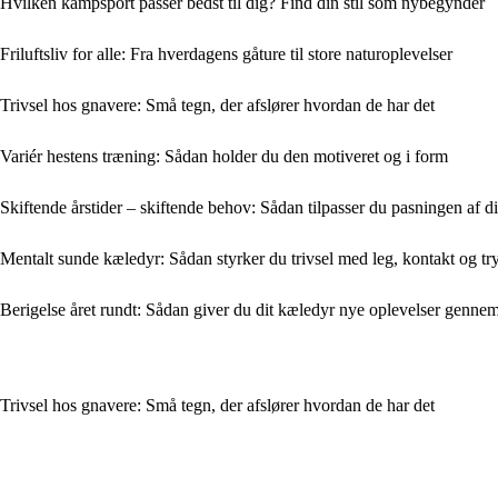
Hvilken kampsport passer bedst til dig? Find din stil som nybegynder
Friluftsliv for alle: Fra hverdagens gåture til store naturoplevelser
Trivsel hos gnavere: Små tegn, der afslører hvordan de har det
Variér hestens træning: Sådan holder du den motiveret og i form
Skiftende årstider – skiftende behov: Sådan tilpasser du pasningen af d
Mentalt sunde kæledyr: Sådan styrker du trivsel med leg, kontakt og t
Berigelse året rundt: Sådan giver du dit kæledyr nye oplevelser gennem 
Trivsel hos gnavere: Små tegn, der afslører hvordan de har det