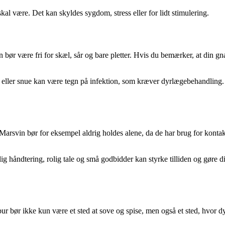
skal være. Det kan skyldes sygdom, stress eller for lidt stimulering.
ør være fri for skæl, sår og bare pletter. Hvis du bemærker, at din gnav
ller snue kan være tegn på infektion, som kræver dyrlægebehandling. Væ
er. Marsvin bør for eksempel aldrig holdes alene, da de har brug for k
ig håndtering, rolig tale og små godbidder kan styrke tilliden og gøre d
r bør ikke kun være et sted at sove og spise, men også et sted, hvor dy