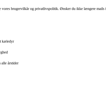
ores brugervilkår og privatlivspolitik. Ønsker du ikke længere mails fr
it kæledyr
ryghed
alle årstider