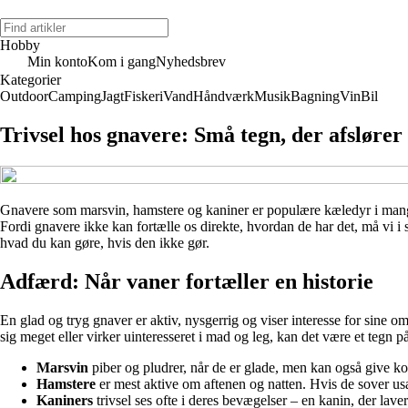
Hobby
Min konto
Kom i gang
Nyhedsbrev
Kategorier
Outdoor
Camping
Jagt
Fiskeri
Vand
Håndværk
Musik
Bagning
Vin
Bil
Trivsel hos gnavere: Små tegn, der afslører
Gnavere som marsvin, hamstere og kaniner er populære kæledyr i mange 
Fordi gnavere ikke kan fortælle os direkte, hvordan de har det, må vi i 
hvad du kan gøre, hvis den ikke gør.
Adfærd: Når vaner fortæller en historie
En glad og tryg gnaver er aktiv, nysgerrig og viser interesse for sine 
sig meget eller virker uinteresseret i mad og leg, kan det være et tegn på
Marsvin
piber og pludrer, når de er glade, men kan også give kor
Hamstere
er mest aktive om aftenen og natten. Hvis de sover usæ
Kaniners
trivsel ses ofte i deres bevægelser – en kanin, der laver