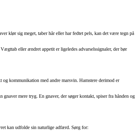
er klør sig meget, taber hår eller har fedtet pels, kan det være tegn på
gttab eller ændret appetit er ligeledes advarselssignaler, der bør
ontakt og kommunikation med andre marsvin. Hamstere derimod er
in gnaver mere tryg. En gnaver, der søger kontakt, spiser fra hånden og
ret kan udfolde sin naturlige adfærd. Sørg for: