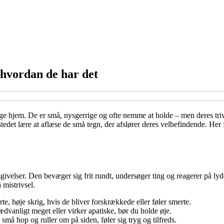
 hvordan de har det
hjem. De er små, nysgerrige og ofte nemme at holde – men deres trivse
stedet lære at aflæse de små tegn, der afslører deres velbefindende. Her
omgivelser. Den bevæger sig frit rundt, undersøger ting og reagerer på l
 mistrivsel.
te, høje skrig, hvis de bliver forskrækkede eller føler smerte.
dvanligt meget eller virker apatiske, bør du holde øje.
 små hop og ruller om på siden, føler sig tryg og tilfreds.