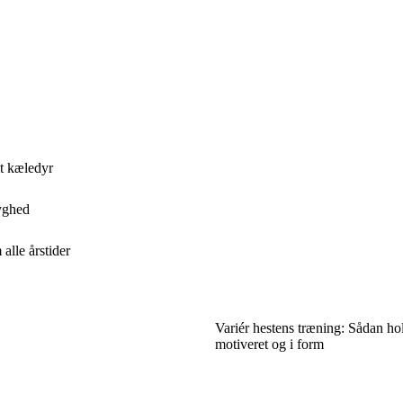
it kæledyr
ryghed
alle årstider
Variér hestens træning: Sådan ho
motiveret og i form