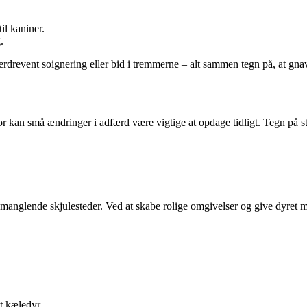
til kaniner.
.
drevent soignering eller bid i tremmerne – alt sammen tegn på, at gna
for kan små ændringer i adfærd være vigtige at opdage tidligt. Tegn på s
r manglende skjulesteder. Ved at skabe rolige omgivelser og give dyret mul
it kæledyr