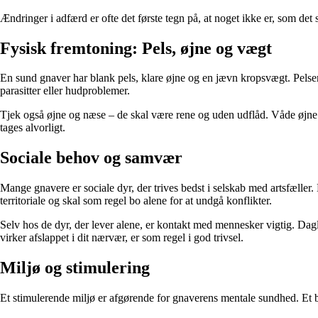
Ændringer i adfærd er ofte det første tegn på, at noget ikke er, som det 
Fysisk fremtoning: Pels, øjne og vægt
En sund gnaver har blank pels, klare øjne og en jævn kropsvægt. Pelsen b
parasitter eller hudproblemer.
Tjek også øjne og næse – de skal være rene og uden udflåd. Våde øjne e
tages alvorligt.
Sociale behov og samvær
Mange gnavere er sociale dyr, der trives bedst i selskab med artsfæll
territoriale og skal som regel bo alene for at undgå konflikter.
Selv hos de dyr, der lever alene, er kontakt med mennesker vigtig. Dagl
virker afslappet i dit nærvær, er som regel i god trivsel.
Miljø og stimulering
Et stimulerende miljø er afgørende for gnaverens mentale sundhed. Et bu