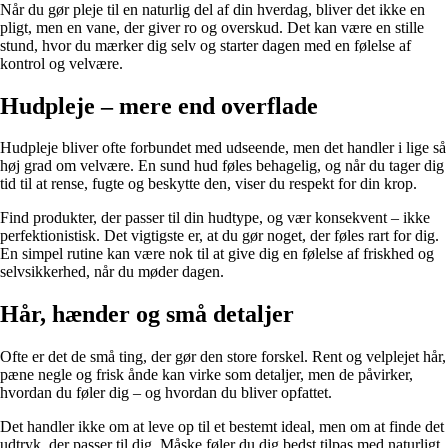
Når du gør pleje til en naturlig del af din hverdag, bliver det ikke en
pligt, men en vane, der giver ro og overskud. Det kan være en stille
stund, hvor du mærker dig selv og starter dagen med en følelse af
kontrol og velvære.
Hudpleje – mere end overflade
Hudpleje bliver ofte forbundet med udseende, men det handler i lige så
høj grad om velvære. En sund hud føles behagelig, og når du tager dig
tid til at rense, fugte og beskytte den, viser du respekt for din krop.
Find produkter, der passer til din hudtype, og vær konsekvent – ikke
perfektionistisk. Det vigtigste er, at du gør noget, der føles rart for dig.
En simpel rutine kan være nok til at give dig en følelse af friskhed og
selvsikkerhed, når du møder dagen.
Hår, hænder og små detaljer
Ofte er det de små ting, der gør den store forskel. Rent og velplejet hår,
pæne negle og frisk ånde kan virke som detaljer, men de påvirker,
hvordan du føler dig – og hvordan du bliver opfattet.
Det handler ikke om at leve op til et bestemt ideal, men om at finde det
udtryk, der passer til dig. Måske føler du dig bedst tilpas med naturligt