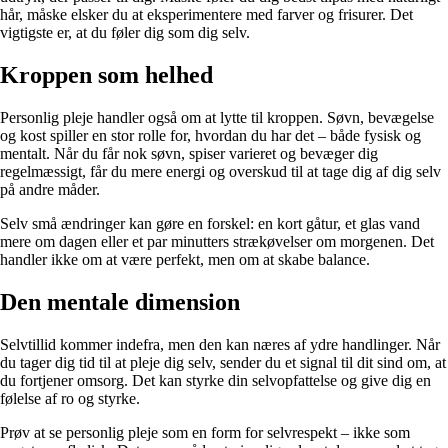
hår, måske elsker du at eksperimentere med farver og frisurer. Det
vigtigste er, at du føler dig som dig selv.
Kroppen som helhed
Personlig pleje handler også om at lytte til kroppen. Søvn, bevægelse
og kost spiller en stor rolle for, hvordan du har det – både fysisk og
mentalt. Når du får nok søvn, spiser varieret og bevæger dig
regelmæssigt, får du mere energi og overskud til at tage dig af dig selv
på andre måder.
Selv små ændringer kan gøre en forskel: en kort gåtur, et glas vand
mere om dagen eller et par minutters strækøvelser om morgenen. Det
handler ikke om at være perfekt, men om at skabe balance.
Den mentale dimension
Selvtillid kommer indefra, men den kan næres af ydre handlinger. Når
du tager dig tid til at pleje dig selv, sender du et signal til dit sind om, at
du fortjener omsorg. Det kan styrke din selvopfattelse og give dig en
følelse af ro og styrke.
Prøv at se personlig pleje som en form for selvrespekt – ikke som