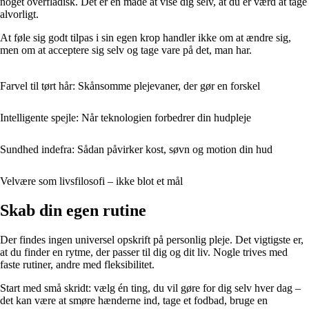
noget overfladisk. Det er en måde at vise dig selv, at du er værd at tage
alvorligt.
At føle sig godt tilpas i sin egen krop handler ikke om at ændre sig,
men om at acceptere sig selv og tage vare på det, man har.
Farvel til tørt hår: Skånsomme plejevaner, der gør en forskel
Intelligente spejle: Når teknologien forbedrer din hudpleje
Sundhed indefra: Sådan påvirker kost, søvn og motion din hud
Velvære som livsfilosofi – ikke blot et mål
Skab din egen rutine
Der findes ingen universel opskrift på personlig pleje. Det vigtigste er,
at du finder en rytme, der passer til dig og dit liv. Nogle trives med
faste rutiner, andre med fleksibilitet.
Start med små skridt: vælg én ting, du vil gøre for dig selv hver dag –
det kan være at smøre hænderne ind, tage et fodbad, bruge en