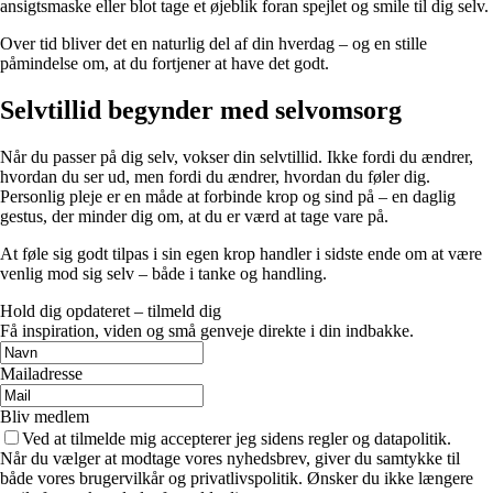
ansigtsmaske eller blot tage et øjeblik foran spejlet og smile til dig selv.
Over tid bliver det en naturlig del af din hverdag – og en stille
påmindelse om, at du fortjener at have det godt.
Selvtillid begynder med selvomsorg
Når du passer på dig selv, vokser din selvtillid. Ikke fordi du ændrer,
hvordan du ser ud, men fordi du ændrer, hvordan du føler dig.
Personlig pleje er en måde at forbinde krop og sind på – en daglig
gestus, der minder dig om, at du er værd at tage vare på.
At føle sig godt tilpas i sin egen krop handler i sidste ende om at være
venlig mod sig selv – både i tanke og handling.
Hold dig opdateret – tilmeld dig
Få inspiration, viden og små genveje direkte i din indbakke.
Mailadresse
Bliv medlem
Ved at tilmelde mig accepterer jeg sidens regler og datapolitik.
Når du vælger at modtage vores nyhedsbrev, giver du samtykke til
både vores brugervilkår og privatlivspolitik. Ønsker du ikke længere