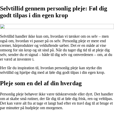
Selvtillid gennem personlig pleje: Føl dig
godt tilpas i din egen krop
Selvtillid handler ikke kun om, hvordan vi tænker om os selv – men
også om, hvordan vi passer på os selv. Personlig pleje er mere end
cremer, hårprodukter og velduftende sæber. Det er en måde at vise
omsorg for sin krop og sit sind på. Når du tager dig tid til at pleje dig
selv, sender du et signal – både til dig selv og omverdenen – om, at du
er værd at investere i.
Her får du inspiration til, hvordan personlig pleje kan styrke din
selvtillid og hjælpe dig med at føle dig godt tilpas i din egen krop.
Pleje som en del af din hverdag
Personlig pleje behøver ikke være tidskrævende eller dyrt. Det handler
om at skabe små rutiner, der får dig til at føle dig frisk, ren og veltilpas.
Det kan være alt fra at tage et langt bad efter en travl dag til at bruge et
par minutter på hudpleje om morgenen.