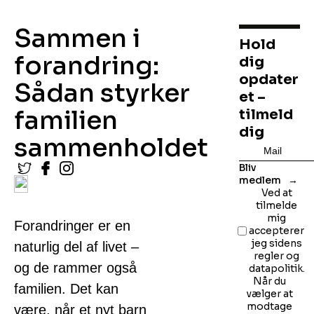
Sammen i
Hold
forandring:
dig
opdater
Sådan styrker
et –
familien
tilmeld
dig
sammenholdet
Bliv
medlem
Ved at
tilmelde
mig
Forandringer er en
accepterer
jeg sidens
naturlig del af livet –
regler og
og de rammer også
datapolitik.
Når du
familien. Det kan
vælger at
modtage
være, når et nyt barn