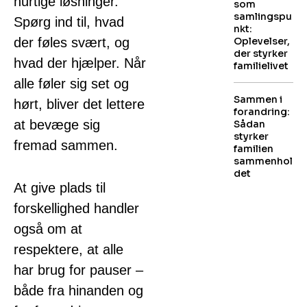
hurtige løsninger.
som
samlingspu
Spørg ind til, hvad
nkt:
der føles svært, og
Oplevelser,
der styrker
hvad der hjælper. Når
familielivet
alle føler sig set og
Sammen i
hørt, bliver det lettere
forandring:
at bevæge sig
Sådan
styrker
fremad sammen.
familien
sammenhol
det
At give plads til
forskellighed handler
også om at
respektere, at alle
har brug for pauser –
både fra hinanden og