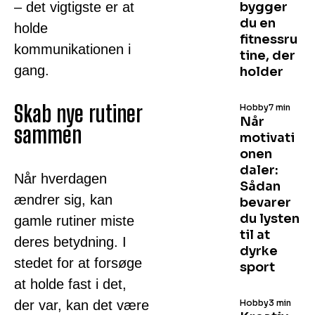
– det vigtigste er at
bygger
du en
holde
fitnessru
kommunikationen i
tine, der
gang.
holder
Skab nye rutiner
Hobby
7 min
Når
sammen
motivati
onen
daler:
Når hverdagen
Sådan
ændrer sig, kan
bevarer
du lysten
gamle rutiner miste
til at
deres betydning. I
dyrke
stedet for at forsøge
sport
at holde fast i det,
der var, kan det være
Hobby
3 min