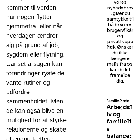
vores
kommer til verden,
nyhedsbrev
, giver du
når nogen flytter
samtykke til
både vores
hjemmefra, eller når
brugervilkår
hverdagen ændrer
og
privatlivspo
sig på grund af job,
litik. Ønsker
du ikke
sygdom eller flytning.
længere
Uanset årsagen kan
mails fra os,
kan du let
forandringer ryste de
framelde
dig.
vante rutiner og
udfordre
sammenholdet. Men
Familie
2 min
Arbejdsl
de kan også blive en
iv og
mulighed for at styrke
familieli
v i
relationerne og skabe
balance:
et endnu tættere