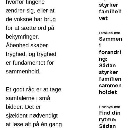
hvorfor tingene
styrker
ændrer sig, eller at
familieli
vet
de voksne har brug
for at sætte ord på
Familie
5 min
bekymringer.
Sammen
Åbenhed skaber
i
forandri
tryghed, og tryghed
ng:
er fundamentet for
Sådan
sammenhold.
styrker
familien
sammen
Et godt råd er at tage
holdet
samtalerne i små
bidder. Det er
Hobby
6 min
Find din
sjældent nødvendigt
rytme:
at løse alt på én gang
Sådan