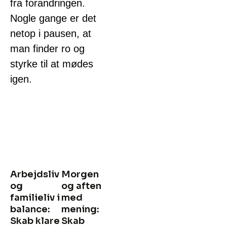
fra forandringen.
Nogle gange er det
netop i pausen, at
man finder ro og
styrke til at mødes
igen.
Arbejdsliv
Morgen
og
og aften
familieliv i
med
balance:
mening:
Skab klare
Skab