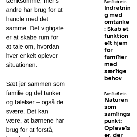
tænksomme, mens
Familie
4 min
Indretnin
andre har brug for at
g med
handle med det
omtanke
samme. Det vigtigste
: Skab et
funktion
er at skabe rum for
elt hjem
at tale om, hvordan
for
hver enkelt oplever
familier
med
situationen.
særlige
behov
Sæt jer sammen som
familie og del tanker
Familie
6 min
Naturen
og følelser – også de
som
svære. Det kan
samlings
være, at børnene har
punkt:
Oplevels
brug for at forstå,
er, der