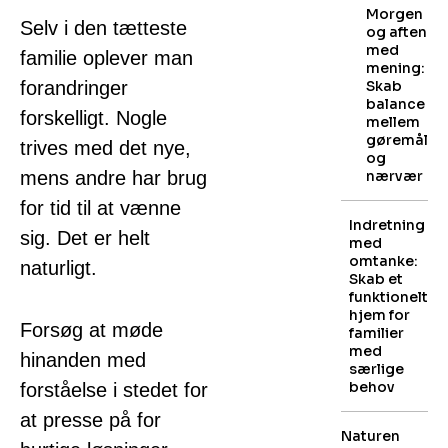
Morgen
Selv i den tætteste
og aften
med
familie oplever man
mening:
forandringer
Skab
balance
forskelligt. Nogle
mellem
gøremål
trives med det nye,
og
mens andre har brug
nærvær
for tid til at vænne
Indretning
sig. Det er helt
med
omtanke:
naturligt.
Skab et
funktionelt
hjem for
Forsøg at møde
familier
med
hinanden med
særlige
behov
forståelse i stedet for
at presse på for
Naturen