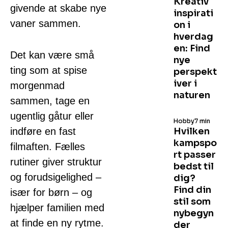
Kreativ
givende at skabe nye
inspirati
vaner sammen.
on i
hverdag
en: Find
Det kan være små
nye
ting som at spise
perspekt
iver i
morgenmad
naturen
sammen, tage en
ugentlig gåtur eller
Hobby
7 min
indføre en fast
Hvilken
kampspo
filmaften. Fælles
rt passer
rutiner giver struktur
bedst til
og forudsigelighed –
dig?
Find din
især for børn – og
stil som
hjælper familien med
nybegyn
at finde en ny rytme.
der