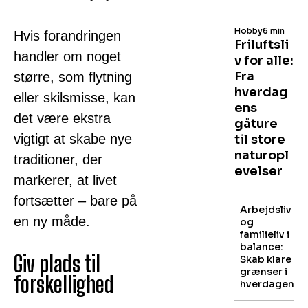
Hobby
6 min
Hvis forandringen
Friluftsli
handler om noget
v for alle:
Fra
større, som flytning
hverdag
eller skilsmisse, kan
ens
det være ekstra
gåture
vigtigt at skabe nye
til store
naturopl
traditioner, der
evelser
markerer, at livet
fortsætter – bare på
Arbejdsliv
en ny måde.
og
familieliv i
balance:
Giv plads til
Skab klare
grænser i
forskellighed
hverdagen