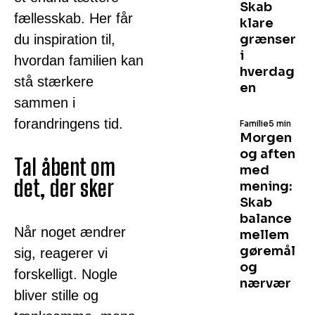
Skab
fællesskab. Her får
klare
du inspiration til,
grænser
i
hvordan familien kan
hverdag
stå stærkere
en
sammen i
forandringens tid.
Familie
5 min
Morgen
og aften
Tal åbent om
med
det, der sker
mening:
Skab
balance
Når noget ændrer
mellem
gøremål
sig, reagerer vi
og
forskelligt. Nogle
nærvær
bliver stille og