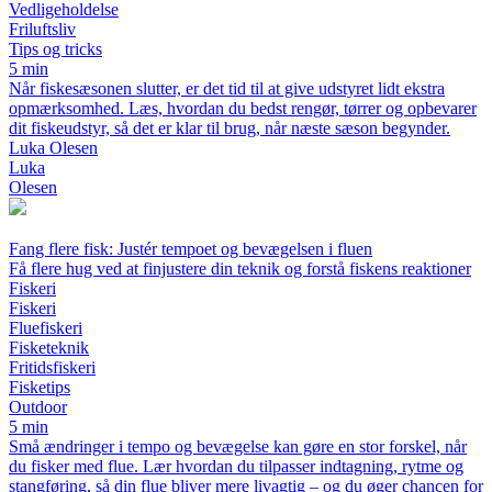
Vedligeholdelse
Friluftsliv
Tips og tricks
5 min
Når fiskesæsonen slutter, er det tid til at give udstyret lidt ekstra
opmærksomhed. Læs, hvordan du bedst rengør, tørrer og opbevarer
dit fiskeudstyr, så det er klar til brug, når næste sæson begynder.
Luka Olesen
Luka
Olesen
Fang flere fisk: Justér tempoet og bevægelsen i fluen
Få flere hug ved at finjustere din teknik og forstå fiskens reaktioner
Fiskeri
Fiskeri
Fluefiskeri
Fisketeknik
Fritidsfiskeri
Fisketips
Outdoor
5 min
Små ændringer i tempo og bevægelse kan gøre en stor forskel, når
du fisker med flue. Lær hvordan du tilpasser indtagning, rytme og
stangføring, så din flue bliver mere livagtig – og du øger chancen for