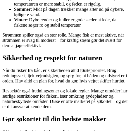
temperaturen er mere stabil, og føden er rigelig.
Sommer
: Midt på dagen trækker mange arter ud på dybere,
køligere vand.
Vinter
: Dybe render og huller er gode steder at lede, da
fiskene søger ro og stabil temperatur.
Strømmen spiller også en stor rolle. Mange fisk er mest aktive, når
strømmen er svag til moderat – for kraftig strøm gør det svært for
dem at jage effektivt.
Sikkerhed og respekt for naturen
Når du fisker fra båd, er sikkerheden altid førsteprioritet. Brug
redningsvest, tjek vejrudsigten, og sørg for, at båden og udstyret er i
orden. Hav altid en plan for, hvad du gør, hvis vejret skifter hurtigt.
Respektér også fredningszoner og lokale regler. Mange områder har
særlige restriktioner for fiskeri, især omkring gydepladser og
naturbeskyttede områder. Disse er ofte markeret på søkortet – og det
er dit ansvar at kende dem.
Gør søkortet til din bedste makker