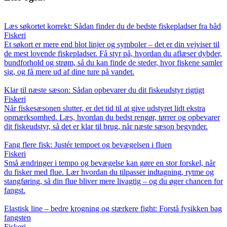
Læs søkortet korrekt: Sådan finder du de bedste fiskepladser fra båd
Fiskeri
Et søkort er mere end blot linjer og symboler – det er din vejviser til
de mest lovende fiskepladser. Få styr på, hvordan du aflæser dybder,
bundforhold og strøm, så du kan finde de steder, hvor fiskene samler
sig, og få mere ud af dine ture på vandet.
Klar til næste sæson: Sådan opbevarer du dit fiskeudstyr rigtigt
Fiskeri
Når fiskesæsonen slutter, er det tid til at give udstyret lidt ekstra
opmærksomhed. Læs, hvordan du bedst rengør, tørrer og opbevarer
dit fiskeudstyr, så det er klar til brug, når næste sæson begynder.
Fang flere fisk: Justér tempoet og bevægelsen i fluen
Fiskeri
Små ændringer i tempo og bevægelse kan gøre en stor forskel, når
du fisker med flue. Lær hvordan du tilpasser indtagning, rytme og
stangføring, så din flue bliver mere livagtig – og du øger chancen for
fangst.
Elastisk line – bedre krogning og stærkere fight: Forstå fysikken bag
fangsten
Fiskeri