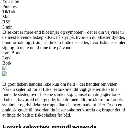
YouTube
Pinterest
TikTok
Mail
RSS
3 min
Et søkort er mere end blot linjer og symboler – det er din vejviser til
de mest lovende fiskepladser. Få styr på, hvordan du aflæser dybder,
bundforhold og strøm, så du kan finde de steder, hvor fiskene samler
sig, og få mere ud af dine ture på vandet.
Lars Bork
Lars
Bork
Et godt fiskeri handler ikke kun om held – det handler om viden.
Når du sejler ud for at fiske, er søkortet dit vigtigste redskab til at
finde de steder, hvor fiskene samler sig. Uanset om du jagter torsk,
fladfisk, havørred eller gedde, kan du med lidt forståelse for kortets
symboler og dybdekurver øge dine chancer markant. Her får du en
praktisk guide til, hvordan du læser søkortet korrekt og bruger det til
at finde de bedste fiskepladser fra båd.
Forstå søkortets grundlæggende