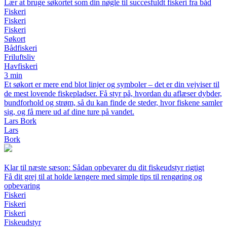
Lær at bruge søkortet som din nøgle til succesfuldt fiskeri fra båd
Fiskeri
Fiskeri
Fiskeri
Søkort
Bådfiskeri
Friluftsliv
Havfiskeri
3 min
Et søkort er mere end blot linjer og symboler – det er din vejviser til
de mest lovende fiskepladser. Få styr på, hvordan du aflæser dybder,
bundforhold og strøm, så du kan finde de steder, hvor fiskene samler
sig, og få mere ud af dine ture på vandet.
Lars Bork
Lars
Bork
Klar til næste sæson: Sådan opbevarer du dit fiskeudstyr rigtigt
Få dit grej til at holde længere med simple tips til rengøring og
opbevaring
Fiskeri
Fiskeri
Fiskeri
Fiskeudstyr