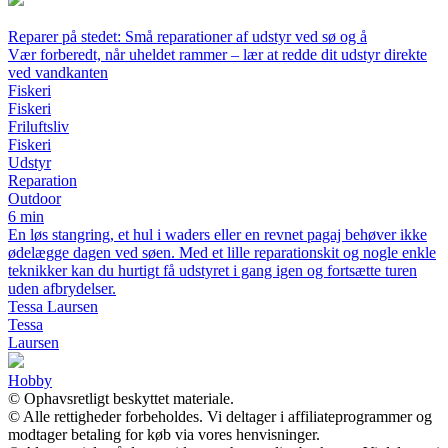
Reparer på stedet: Små reparationer af udstyr ved sø og å
Vær forberedt, når uheldet rammer – lær at redde dit udstyr direkte
ved vandkanten
Fiskeri
Fiskeri
Friluftsliv
Fiskeri
Udstyr
Reparation
Outdoor
6 min
En løs stangring, et hul i waders eller en revnet pagaj behøver ikke
ødelægge dagen ved søen. Med et lille reparationskit og nogle enkle
teknikker kan du hurtigt få udstyret i gang igen og fortsætte turen
uden afbrydelser.
Tessa Laursen
Tessa
Laursen
Hobby
© Ophavsretligt beskyttet materiale.
© Alle rettigheder forbeholdes. Vi deltager i affiliateprogrammer og
modtager betaling for køb via vores henvisninger.