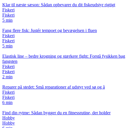
Klar til næste sæson: Sådan opbevarer du dit fiskeudstyr rigtigt
Fiskeri
Fiskeri
5 min
Fang flere fisk: Justér tempoet og bevægelsen i fluen
Fiskeri
Fiskeri
5 min
Elastisk line – bedre krogning og stærkere fight: Forstå fysikken bag
fangsten
Fiskeri
Fiskeri
2 min
Reparer på stedet: Små reparationer af udstyr ved sø og å
Fiskeri
Fiskeri
6 min
Find din rytme: Sådan bygger du en fitnessrutine, der holder
Hobby
Hobby