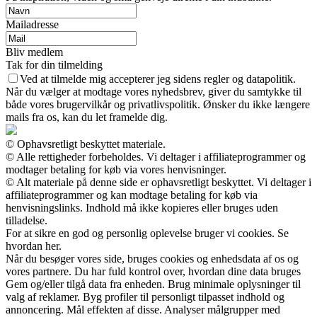
Mailadresse
Bliv medlem
Tak for din tilmelding
Ved at tilmelde mig accepterer jeg sidens regler og datapolitik.
Når du vælger at modtage vores nyhedsbrev, giver du samtykke til
både vores brugervilkår og privatlivspolitik. Ønsker du ikke længere
mails fra os, kan du let framelde dig.
© Ophavsretligt beskyttet materiale.
© Alle rettigheder forbeholdes. Vi deltager i affiliateprogrammer og
modtager betaling for køb via vores henvisninger.
© Alt materiale på denne side er ophavsretligt beskyttet. Vi deltager i
affiliateprogrammer og kan modtage betaling for køb via
henvisningslinks. Indhold må ikke kopieres eller bruges uden
tilladelse.
For at sikre en god og personlig oplevelse bruger vi cookies. Se
hvordan her.
Når du besøger vores side, bruges cookies og enhedsdata af os og
vores partnere. Du har fuld kontrol over, hvordan dine data bruges
Gem og/eller tilgå data fra enheden. Brug minimale oplysninger til
valg af reklamer. Byg profiler til personligt tilpasset indhold og
annoncering. Mål effekten af disse. Analyser målgrupper med