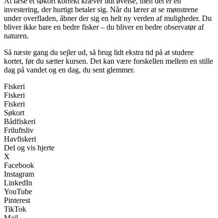
At læse et søkort korrekt kræver lidt øvelse, men det er en
investering, der hurtigt betaler sig. Når du lærer at se mønstrene
under overfladen, åbner der sig en helt ny verden af muligheder. Du
bliver ikke bare en bedre fisker – du bliver en bedre observatør af
naturen.
Så næste gang du sejler ud, så brug lidt ekstra tid på at studere
kortet, før du sætter kursen. Det kan være forskellen mellem en stille
dag på vandet og en dag, du sent glemmer.
Fiskeri
Fiskeri
Fiskeri
Søkort
Bådfiskeri
Friluftsliv
Havfiskeri
Del og vis hjerte
X
Facebook
Instagram
LinkedIn
YouTube
Pinterest
TikTok
Mail