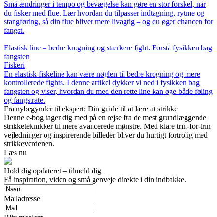
Små ændringer i tempo og bevægelse kan gøre en stor forskel, når
du fisker med flue. Lær hvordan du tilpasser indtagning, rytme og
stangføring, så din flue bliver mere livagtig – og du øger chancen for
fangst.
Elastisk line – bedre krogning og stærkere fight: Forstå fysikken bag
fangsten
Fiskeri
En elastisk fiskeline kan være nøglen til bedre krogning og mere
kontrollerede fights. I denne artikel dykker vi ned i fysikken bag
fangsten og viser, hvordan du med den rette line kan øge både føling
og fangstrate.
Fra nybegynder til ekspert: Din guide til at lære at strikke
Denne e-bog tager dig med på en rejse fra de mest grundlæggende
strikketeknikker til mere avancerede mønstre. Med klare trin-for-trin
vejledninger og inspirerende billeder bliver du hurtigt fortrolig med
strikkeverdenen.
Læs nu
Hold dig opdateret – tilmeld dig
Få inspiration, viden og små genveje direkte i din indbakke.
Mailadresse