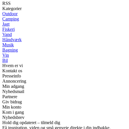
RSS
Kategorier
Outdoor
Camping
Jagt
Fiskeri
Vand
Håndværk
Musik
Bagning
Vin
Bil
Hvem er vi
Kontakt os
Presseinfo
Annoncering
Min adgang
Nyhedsmail
Partnere
Giv bidrag
Min konto
Kom i gang
Nyhedsbrev
Hold dig opdateret – tilmeld dig
Få inspiration, viden og små genveje direkte i din indbakke.