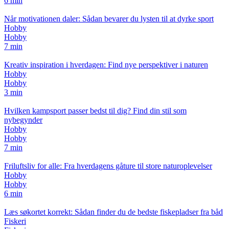
6 min
Når motivationen daler: Sådan bevarer du lysten til at dyrke sport
Hobby
Hobby
7 min
Kreativ inspiration i hverdagen: Find nye perspektiver i naturen
Hobby
Hobby
3 min
Hvilken kampsport passer bedst til dig? Find din stil som
nybegynder
Hobby
Hobby
7 min
Friluftsliv for alle: Fra hverdagens gåture til store naturoplevelser
Hobby
Hobby
6 min
Læs søkortet korrekt: Sådan finder du de bedste fiskepladser fra båd
Fiskeri