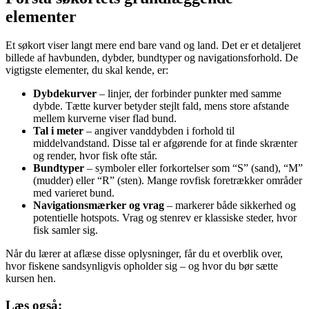
elementer
Et søkort viser langt mere end bare vand og land. Det er et detaljeret
billede af havbunden, dybder, bundtyper og navigationsforhold. De
vigtigste elementer, du skal kende, er:
Dybdekurver
– linjer, der forbinder punkter med samme
dybde. Tætte kurver betyder stejlt fald, mens store afstande
mellem kurverne viser flad bund.
Tal i meter
– angiver vanddybden i forhold til
middelvandstand. Disse tal er afgørende for at finde skrænter
og render, hvor fisk ofte står.
Bundtyper
– symboler eller forkortelser som “S” (sand), “M”
(mudder) eller “R” (sten). Mange rovfisk foretrækker områder
med varieret bund.
Navigationsmærker og vrag
– markerer både sikkerhed og
potentielle hotspots. Vrag og stenrev er klassiske steder, hvor
fisk samler sig.
Når du lærer at aflæse disse oplysninger, får du et overblik over,
hvor fiskene sandsynligvis opholder sig – og hvor du bør sætte
kursen hen.
Læs også: