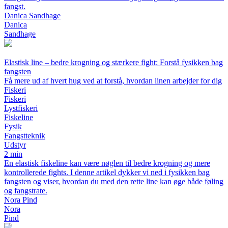
fangst.
Danica Sandhage
Danica
Sandhage
Elastisk line – bedre krogning og stærkere fight: Forstå fysikken bag
fangsten
Få mere ud af hvert hug ved at forstå, hvordan linen arbejder for dig
Fiskeri
Fiskeri
Lystfiskeri
Fiskeline
Fysik
Fangstteknik
Udstyr
2 min
En elastisk fiskeline kan være nøglen til bedre krogning og mere
kontrollerede fights. I denne artikel dykker vi ned i fysikken bag
fangsten og viser, hvordan du med den rette line kan øge både føling
og fangstrate.
Nora Pind
Nora
Pind