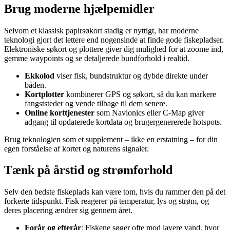
Brug moderne hjælpemidler
Selvom et klassisk papirsøkort stadig er nyttigt, har moderne
teknologi gjort det lettere end nogensinde at finde gode fiskepladser.
Elektroniske søkort og plottere giver dig mulighed for at zoome ind,
gemme waypoints og se detaljerede bundforhold i realtid.
Ekkolod
viser fisk, bundstruktur og dybde direkte under
båden.
Kortplotter
kombinerer GPS og søkort, så du kan markere
fangststeder og vende tilbage til dem senere.
Online korttjenester
som Navionics eller C-Map giver
adgang til opdaterede kortdata og brugergenererede hotspots.
Brug teknologien som et supplement – ikke en erstatning – for din
egen forståelse af kortet og naturens signaler.
Tænk på årstid og strømforhold
Selv den bedste fiskeplads kan være tom, hvis du rammer den på det
forkerte tidspunkt. Fisk reagerer på temperatur, lys og strøm, og
deres placering ændrer sig gennem året.
Forår og efterår
: Fiskene søger ofte mod lavere vand, hvor