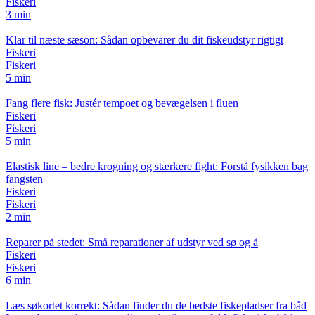
Fiskeri
3 min
Klar til næste sæson: Sådan opbevarer du dit fiskeudstyr rigtigt
Fiskeri
Fiskeri
5 min
Fang flere fisk: Justér tempoet og bevægelsen i fluen
Fiskeri
Fiskeri
5 min
Elastisk line – bedre krogning og stærkere fight: Forstå fysikken bag
fangsten
Fiskeri
Fiskeri
2 min
Reparer på stedet: Små reparationer af udstyr ved sø og å
Fiskeri
Fiskeri
6 min
Læs søkortet korrekt: Sådan finder du de bedste fiskepladser fra båd