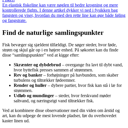
En elastisk fiskeline kan være nøglen til bedre krogning og mere
kontrollerede fights. I denne artikel dykker vi ned i fysikken bag
fangsten og viser, hvordan du med den rette line kan øge både føling
og fangstrate.
Find de naturlige samlingspunkter
Fisk bevæger sig sjældent tilfældigt. De søger steder, hvor føde,
strøm og skjul går op i en højere enhed. På søkortet kan du finde
disse “samlingspunkter” ved at kigge efter:
Skrænter og dybdebrud
– overgange fra lavt til dybt vand,
hvor byttefisk presses sammen af strømmen.
Rev og banker
– forhøjninger på havbunden, som skaber
turbulens og tiltrækker fødeemner.
Render og huller
– dybere partier, hvor fisk kan stå i læ for
strømmen.
Udløb og mundinger
– steder, hvor ferskvand møder
saltvand, og næringsrigt vand tiltrækker fisk.
Ved at kombinere disse observationer med din viden om årstid og
art, kan du udpege de mest lovende pladser, før du overhovedet
kaster linen ud.