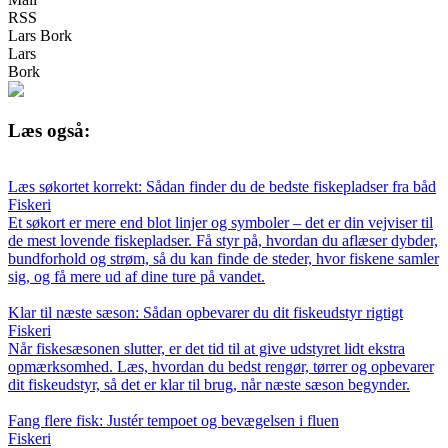
RSS
Lars Bork
Lars
Bork
Læs også:
Læs søkortet korrekt: Sådan finder du de bedste fiskepladser fra båd
Fiskeri
Et søkort er mere end blot linjer og symboler – det er din vejviser til
de mest lovende fiskepladser. Få styr på, hvordan du aflæser dybder,
bundforhold og strøm, så du kan finde de steder, hvor fiskene samler
sig, og få mere ud af dine ture på vandet.
Klar til næste sæson: Sådan opbevarer du dit fiskeudstyr rigtigt
Fiskeri
Når fiskesæsonen slutter, er det tid til at give udstyret lidt ekstra
opmærksomhed. Læs, hvordan du bedst rengør, tørrer og opbevarer
dit fiskeudstyr, så det er klar til brug, når næste sæson begynder.
Fang flere fisk: Justér tempoet og bevægelsen i fluen
Fiskeri