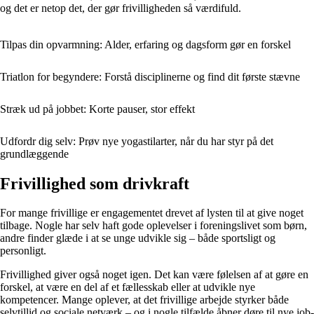
og det er netop det, der gør frivilligheden så værdifuld.
Tilpas din opvarmning: Alder, erfaring og dagsform gør en forskel
Triatlon for begyndere: Forstå disciplinerne og find dit første stævne
Stræk ud på jobbet: Korte pauser, stor effekt
Udfordr dig selv: Prøv nye yogastilarter, når du har styr på det
grundlæggende
Frivillighed som drivkraft
For mange frivillige er engagementet drevet af lysten til at give noget
tilbage. Nogle har selv haft gode oplevelser i foreningslivet som børn,
andre finder glæde i at se unge udvikle sig – både sportsligt og
personligt.
Frivillighed giver også noget igen. Det kan være følelsen af at gøre en
forskel, at være en del af et fællesskab eller at udvikle nye
kompetencer. Mange oplever, at det frivillige arbejde styrker både
selvtillid og sociale netværk – og i nogle tilfælde åbner døre til nye job-