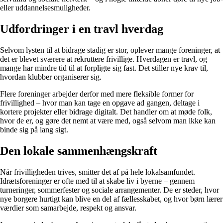
eller uddannelsesmuligheder.
Udfordringer i en travl hverdag
Selvom lysten til at bidrage stadig er stor, oplever mange foreninger, at
det er blevet sværere at rekruttere frivillige. Hverdagen er travl, og
mange har mindre tid til at forpligte sig fast. Det stiller nye krav til,
hvordan klubber organiserer sig.
Flere foreninger arbejder derfor med mere fleksible former for
frivillighed – hvor man kan tage en opgave ad gangen, deltage i
kortere projekter eller bidrage digitalt. Det handler om at møde folk,
hvor de er, og gøre det nemt at være med, også selvom man ikke kan
binde sig på lang sigt.
Den lokale sammenhængskraft
Når frivilligheden trives, smitter det af på hele lokalsamfundet.
Idrætsforeninger er ofte med til at skabe liv i byerne – gennem
turneringer, sommerfester og sociale arrangementer. De er steder, hvor
nye borgere hurtigt kan blive en del af fællesskabet, og hvor børn lærer
værdier som samarbejde, respekt og ansvar.