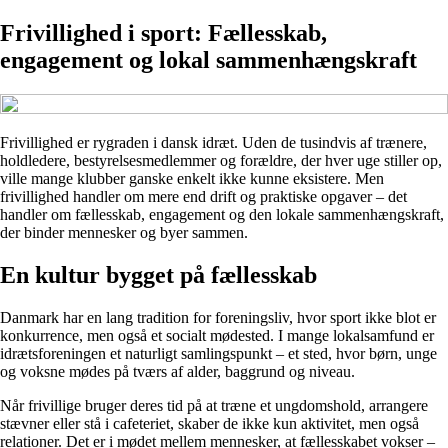
Frivillighed i sport: Fællesskab,
engagement og lokal sammenhængskraft
Frivillighed er rygraden i dansk idræt. Uden de tusindvis af trænere,
holdledere, bestyrelsesmedlemmer og forældre, der hver uge stiller op,
ville mange klubber ganske enkelt ikke kunne eksistere. Men
frivillighed handler om mere end drift og praktiske opgaver – det
handler om fællesskab, engagement og den lokale sammenhængskraft,
der binder mennesker og byer sammen.
En kultur bygget på fællesskab
Danmark har en lang tradition for foreningsliv, hvor sport ikke blot er
konkurrence, men også et socialt mødested. I mange lokalsamfund er
idrætsforeningen et naturligt samlingspunkt – et sted, hvor børn, unge
og voksne mødes på tværs af alder, baggrund og niveau.
Når frivillige bruger deres tid på at træne et ungdomshold, arrangere
stævner eller stå i cafeteriet, skaber de ikke kun aktivitet, men også
relationer. Det er i mødet mellem mennesker, at fællesskabet vokser –