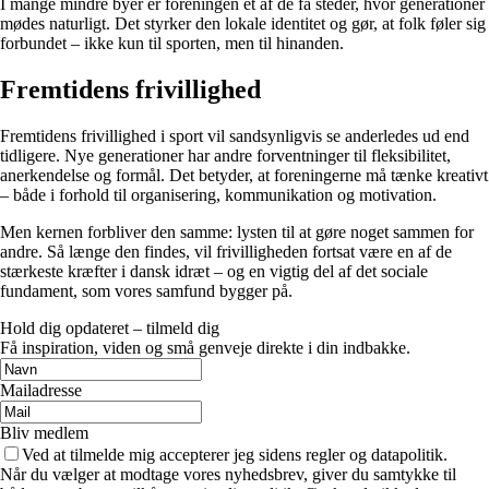
I mange mindre byer er foreningen et af de få steder, hvor generationer
mødes naturligt. Det styrker den lokale identitet og gør, at folk føler sig
forbundet – ikke kun til sporten, men til hinanden.
Fremtidens frivillighed
Fremtidens frivillighed i sport vil sandsynligvis se anderledes ud end
tidligere. Nye generationer har andre forventninger til fleksibilitet,
anerkendelse og formål. Det betyder, at foreningerne må tænke kreativt
– både i forhold til organisering, kommunikation og motivation.
Men kernen forbliver den samme: lysten til at gøre noget sammen for
andre. Så længe den findes, vil frivilligheden fortsat være en af de
stærkeste kræfter i dansk idræt – og en vigtig del af det sociale
fundament, som vores samfund bygger på.
Hold dig opdateret – tilmeld dig
Få inspiration, viden og små genveje direkte i din indbakke.
Mailadresse
Bliv medlem
Ved at tilmelde mig accepterer jeg sidens regler og datapolitik.
Når du vælger at modtage vores nyhedsbrev, giver du samtykke til