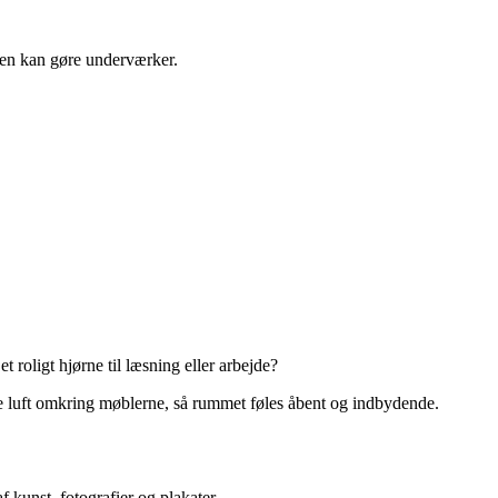
armen kan gøre underværker.
 roligt hjørne til læsning eller arbejde?
abe luft omkring møblerne, så rummet føles åbent og indbydende.
 kunst, fotografier og plakater.