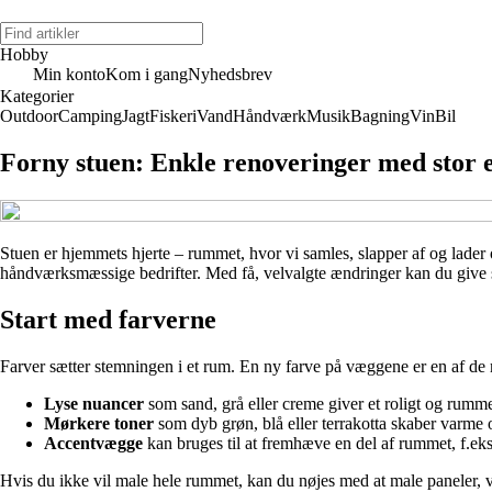
Hobby
Min konto
Kom i gang
Nyhedsbrev
Kategorier
Outdoor
Camping
Jagt
Fiskeri
Vand
Håndværk
Musik
Bagning
Vin
Bil
Forny stuen: Enkle renoveringer med stor e
Stuen er hjemmets hjerte – rummet, hvor vi samles, slapper af og lader 
håndværksmæssige bedrifter. Med få, velvalgte ændringer kan du give stuen
Start med farverne
Farver sætter stemningen i et rum. En ny farve på væggene er en af de
Lyse nuancer
som sand, grå eller creme giver et roligt og rumme
Mørkere toner
som dyb grøn, blå eller terrakotta skaber varme 
Accentvægge
kan bruges til at fremhæve en del af rummet, f.eks
Hvis du ikke vil male hele rummet, kan du nøjes med at male paneler, v