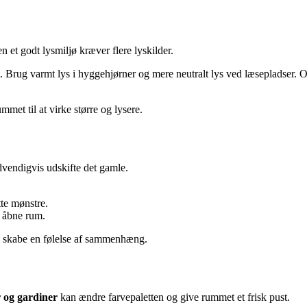
 et godt lysmiljø kræver flere lyskilder.
et. Brug varmt lys i hyggehjørner og mere neutralt lys ved læsepladser.
ummet til at virke større og lysere.
vendigvis udskifte det gamle.
te mønstre.
i åbne rum.
og skabe en følelse af sammenhæng.
r og gardiner
kan ændre farvepaletten og give rummet et frisk pust.