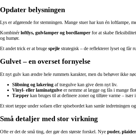
Opdater belysningen
Lys er afgørende for stemningen. Mange stuer har kun én loftlampe, men
Kombinér
loftlys, gulvlamper og bordlamper
for at skabe fleksibilit
og humør.
Et andet trick er at bruge
spejle
strategisk – de reflekterer lyset og får r
Gulvet – en overset fornyelse
Et nyt gulv kan ændre hele rummets karakter, men du behøver ikke nød
Slibning og lakering
af trægulve kan give dem nyt liv.
Vinyl- eller laminatgulve
er nemme at lægge og fås i mange flot
Tæpper
kan bruges til at definere zoner og tilføre varme – især 
Et stort tæppe under sofaen eller spisebordet kan samle indretningen 
Små detaljer med stor virkning
Ofte er det de små ting, der gør den største forskel. Nye
puder, plaide