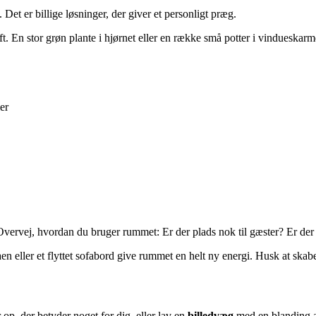
 Det er billige løsninger, der giver et personligt præg.
k luft. En stor grøn plante i hjørnet eller en række små potter i vinduesk
er
Overvej, hvordan du bruger rummet: Er der plads nok til gæster? Er der et
en eller et flyttet sofabord give rummet en helt ny energi. Husk at sk
 op, der betyder noget for dig, eller lav en
billedvæg
med en blanding af